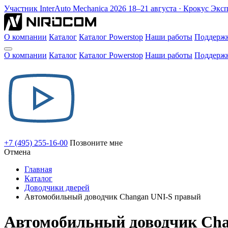
Участник
InterAuto Mechanica
2026
18–21 августа · Крокус Экс
О компании
Каталог
Каталог Powerstop
Наши работы
Поддерж
О компании
Каталог
Каталог Powerstop
Наши работы
Поддерж
+7 (495) 255-16-00
Позвоните мне
Отмена
Главная
Каталог
Доводчики дверей
Автомобильный доводчик Changan UNI-S правый
Автомобильный доводчик Cha