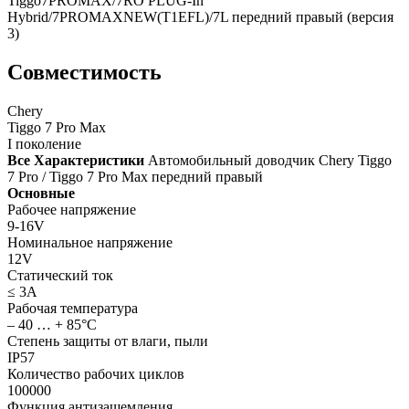
Tiggo7PROMAX/7RO PLUG-In
Hybrid/7PROMAXNEW(T1EFL)/7L передний правый (версия
3)
Совместимость
Chery
Tiggo 7 Pro Max
I поколение
Все Характеристики
Автомобильный доводчик Chery Tiggo
7 Pro / Tiggo 7 Pro Max передний правый
Основные
Рабочее напряжение
9-16V
Номинальное напряжение
12V
Статический ток
≤ 3А
Рабочая температура
– 40 … + 85°С
Степень защиты от влаги, пыли
IP57
Количество рабочих циклов
100000
Функция антизащемления