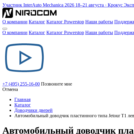
Участник
InterAuto Mechanica
2026
18–21 августа · Крокус Экс
О компании
Каталог
Каталог Powerstop
Наши работы
Поддерж
О компании
Каталог
Каталог Powerstop
Наши работы
Поддерж
+7 (495) 255-16-00
Позвоните мне
Отмена
Главная
Каталог
Доводчики дверей
Автомобильный доводчик пластинного типа Jetour T1 ле
Автомобильный доводчик плас