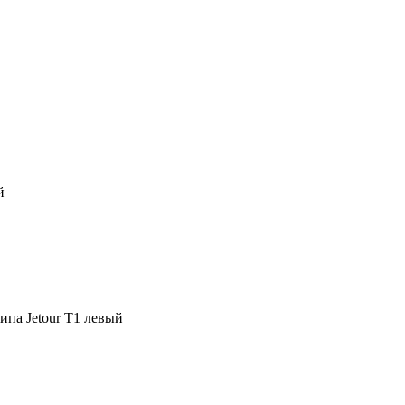
й
па Jetour T1 левый