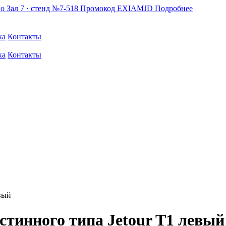
по
Зал 7 · стенд №7-518
Промокод
EXIAMJD
Подробнее
ка
Контакты
ка
Контакты
вый
тинного типа Jetour T1 левый