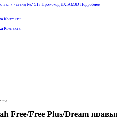
по
Зал 7 · стенд №7-518
Промокод
EXIAMJD
Подробнее
ка
Контакты
ка
Контакты
авый
h Free/Free Plus/Dream правы