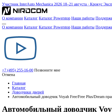
Участник
InterAuto Mechanica
2026
18–21 августа · Крокус Экс
О компании
Каталог
Каталог Powerstop
Наши работы
Поддерж
О компании
Каталог
Каталог Powerstop
Наши работы
Поддерж
+7 (495) 255-16-00
Позвоните мне
Отмена
Главная
Каталог
Доводчики дверей
Автомобильный доводчик Voyah Free/Free Plus/Dream пр
Автомобильный доводчик Voya