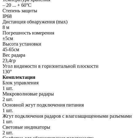
– 20 ... + 60°С
Степень защиты
IP68
Дистанция обнаружения (max)
8 м
Погрешность измерения
±5см
Высота установки
45-65см
Вес радара
23,4гр
Угол видимости в горизонтальной плоскости
130°
Комплектация
Блок управления
1 шт.
Микроволновые радары
2 шт.
Основной жгут подключения питания
1 шт.
Жгут подключения радаров с влагозащищенными разъемами
1 шт.
Световые индикаторы
2 шт.