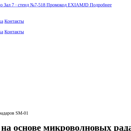
по
Зал 7 · стенд №7-518
Промокод
EXIAMJD
Подробнее
ка
Контакты
ка
Контакты
радаров SM-01
 на основе микроволновых рад