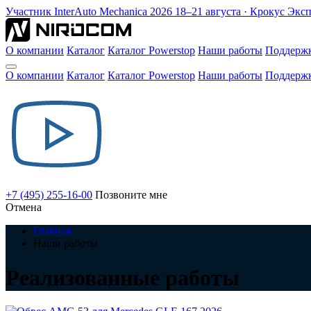
Участник
InterAuto Mechanica
2026
18–21 августа · Крокус Экс
О компании
Каталог
Каталог Powerstop
Наши работы
Поддерж
О компании
Каталог
Каталог Powerstop
Наши работы
Поддерж
+7 (495) 255-16-00
Позвоните мне
Отмена
Главная
Наши работы
Реализованные работы