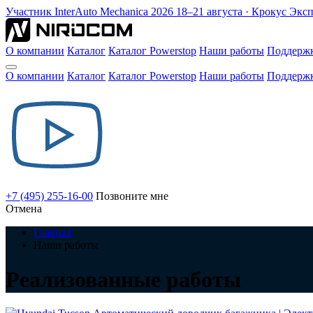
Участник
InterAuto Mechanica
2026
18–21 августа · Крокус Экс
О компании
Каталог
Каталог Powerstop
Наши работы
Поддерж
О компании
Каталог
Каталог Powerstop
Наши работы
Поддерж
+7 (495) 255-16-00
Позвоните мне
Отмена
Главная
Наши работы
Реализованные работы