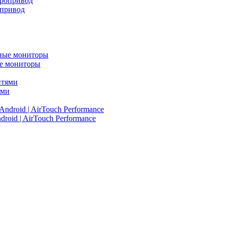
опривод
ые мониторы
ями
oid | AirTouch Performance