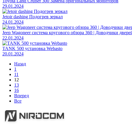
Toyota Land Cruiser 300 Замена оригинальных мониторов
29.01.2024
Jetoir dashing Подогрев зеркал
24.01.2024
Jeep Wagoneer система кругового обзора 360 | Доводчики двере
22.01.2024
TANK 500 установка Webasto
20.01.2024
Назад
1
11
12
13
16
Вперед
Все