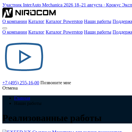
Участник
InterAuto Mechanica
2026
18–21 августа · Крокус Экс
О компании
Каталог
Каталог Powerstop
Наши работы
Поддерж
О компании
Каталог
Каталог Powerstop
Наши работы
Поддерж
+7 (495) 255-16-00
Позвоните мне
Отмена
Главная
Наши работы
Реализованные работы