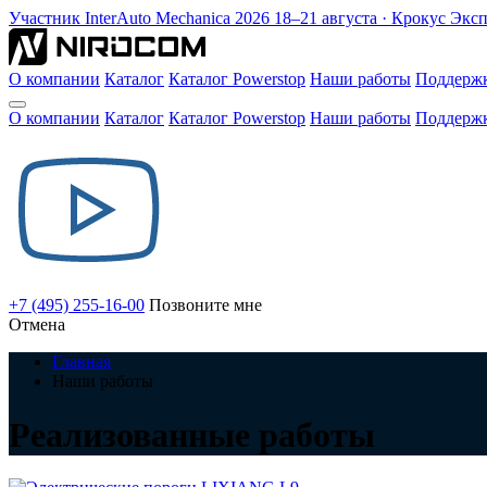
Участник
InterAuto Mechanica
2026
18–21 августа · Крокус Экс
О компании
Каталог
Каталог Powerstop
Наши работы
Поддерж
О компании
Каталог
Каталог Powerstop
Наши работы
Поддерж
+7 (495) 255-16-00
Позвоните мне
Отмена
Главная
Наши работы
Реализованные работы