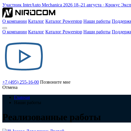
Участник
InterAuto Mechanica
2026
18–21 августа · Крокус Экс
О компании
Каталог
Каталог Powerstop
Наши работы
Поддерж
О компании
Каталог
Каталог Powerstop
Наши работы
Поддерж
+7 (495) 255-16-00
Позвоните мне
Отмена
Главная
Наши работы
Реализованные работы