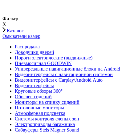
Фильтр
X
Каталог
Омыватели камер
Распродажа
Доводчики дверей
Пороги электрические (выдвижные)
Пневмосигнал GOODWIN
Универсальные навигационные блоки на Android
Видеоинтерфейсы с навигационной системой
Видеоинтерфейсы с Carplay\Android Auto
Видеоинтерфейсы
Круговые обзоры 360°
Обогрев сидений
Мониторы на спинку сидений
Потолочные мониторы
Атмосферная подсветка
Системы контроля слепых зон
Электроприводы багажника
Сабвуферы Stels Magner Sound